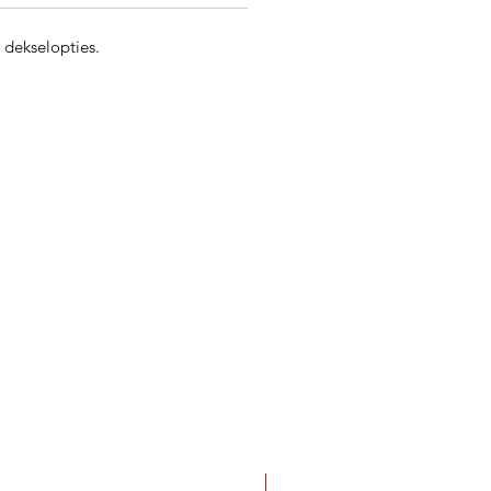
 dekselopties.
Best Seller