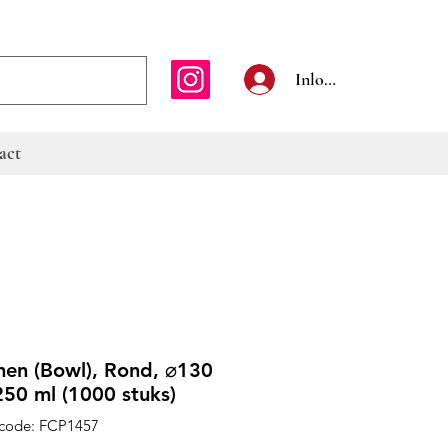
E-mailadres
Inloggen
act
n (Bowl), Rond, ⌀130
50 ml (1000 stuks)
code: FCP1457