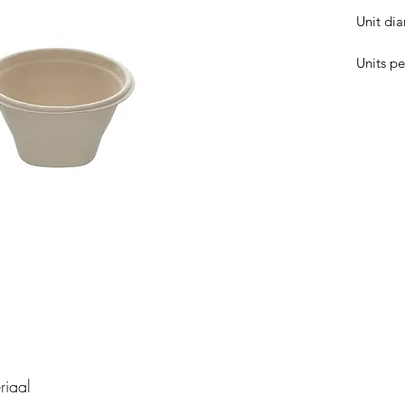
Unit di
Units pe
riaal