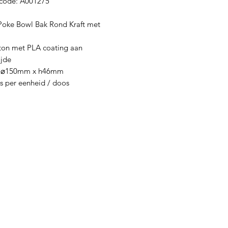
code: A001275
Poke Bowl Bak Rond Kraft met
rton met PLA coating aan
ijde
/ ⌀150mm x h46mm
ks per eenheid / doos