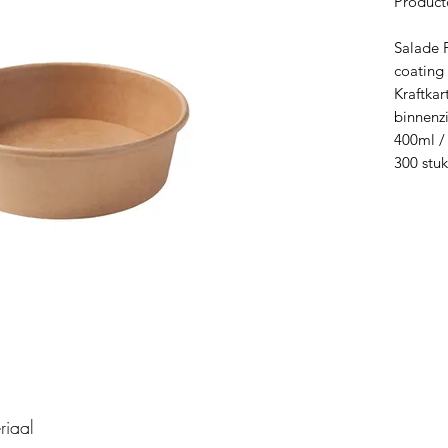
Product
Salade 
coating
Kraftka
binnenz
400ml 
300 stu
riaal