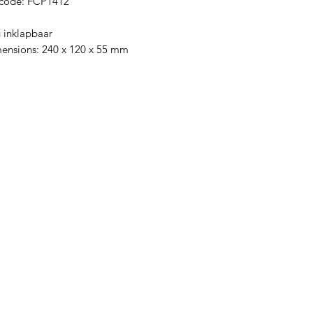
code: FCP1412
g inklapbaar
mensions: 240 x 120 x 55 mm