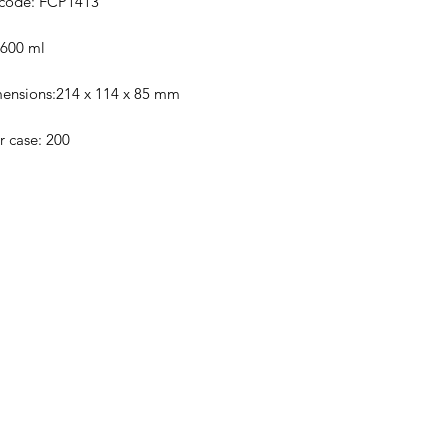
code: FCP1413
 600 ml
mensions:214 x 114 x 85 mm
r case: 200