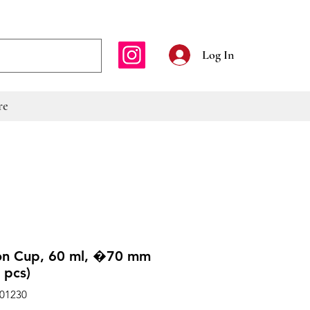
E-mailadres
Log In
re
on Cup, 60 ml, �70 mm
 pcs)
001230