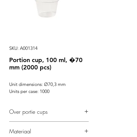
SKU: A001314
Portion cup, 100 ml, �70
mm (2000 pcs)
Unit dimensions: Ø70,3 mm
Units per case: 1000
Over portie cups
Geschikt voor sauzen. Maximaal
Materiaal
temperatuur +50°C.