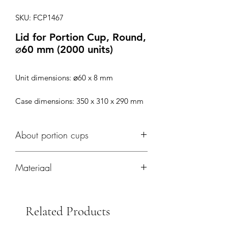
SKU: FCP1467
Lid for Portion Cup, Round,
⌀60 mm (2000 units)
Unit dimensions: ⌀60 x 8 mm
Case dimensions: 350 x 310 x 290 mm
About portion cups
Geschikt voor sauzen. Maximaal
Materiaal
temperatuur +50°C.
Gemaakt van pulp - composteerbaar
bij groeneafval.
Related Products
Kijk op onze
duurzaamheidspagina
voor meer informatie en