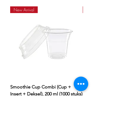
aanbevelingen voor afvalverwijdering
New Arrival
Best Seller
Smoothie Cup Combi (Cup +
Deksel voor Portie Cu
Insert + Deksel), 200 ml (1000 stuks)
(1000 stuks)
Privacyverklaring
Algeme
ne voorwaarden