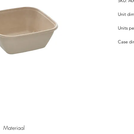
SKU: A
Unit di
Units pe
Case di
Materiaal