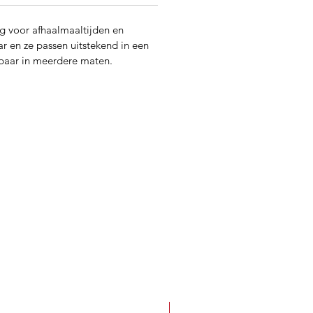
ng voor afhaalmaaltijden en
r en ze passen uitstekend in een
gbaar in meerdere maten.
Best Seller