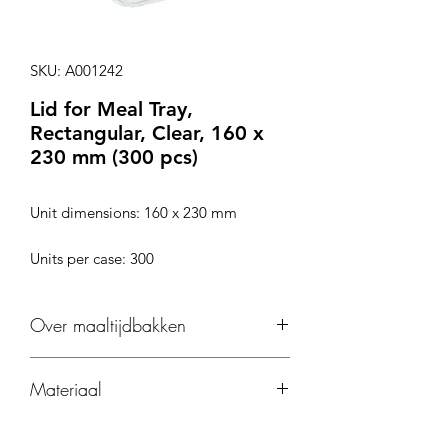
SKU: A001242
Lid for Meal Tray,
Rectangular, Clear, 160 x
230 mm (300 pcs)
Unit dimensions: 160 x 230 mm
Units per case: 300
Over maaltijdbakken
Onze pulp of karton maaltijdbakjes zijn
Materiaal
perfect wanneer je op zoek bent naar
een universele verpakking voor
Gemaakt van gerecycled PET -
afhaalmaaltijden en thuisbezorgen. Je