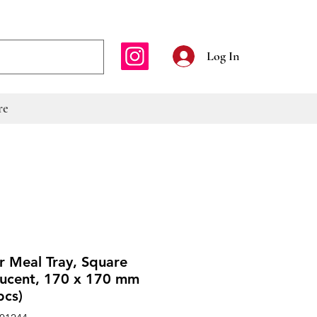
E-mailadres
Log In
re
or Meal Tray, Square
lucent, 170 x 170 mm
pcs)