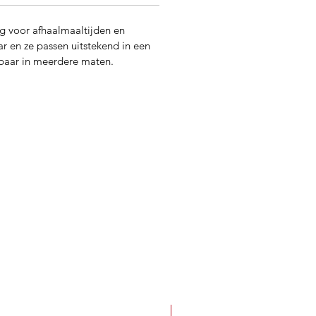
ng voor afhaalmaaltijden en
r en ze passen uitstekend in een
gbaar in meerdere maten.
Best Seller