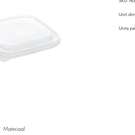
SKU: A
Unit di
Units pe
Materiaal