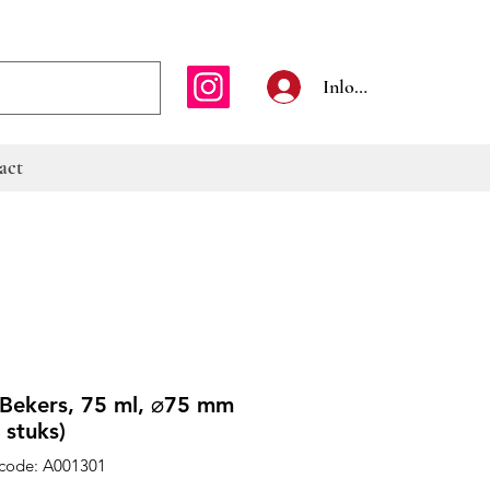
E-mailadres
Inloggen
act
Bekers, 75 ml, ⌀75 mm
 stuks)
code: A001301