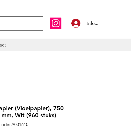
E-mailadres
Inloggen
act
papier (Vloeipapier), 750
 mm, Wit (960 stuks)
code: A001610