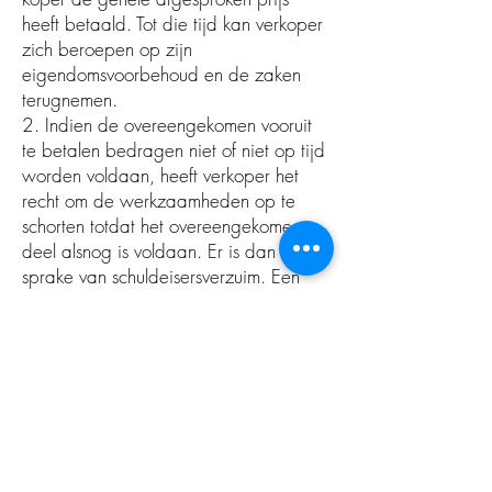
heeft betaald. Tot die tijd kan verkoper
zich beroepen op zijn
eigendomsvoorbehoud en de zaken
terugnemen.
2. Indien de overeengekomen vooruit
te betalen bedragen niet of niet op tijd
worden voldaan, heeft verkoper het
recht om de werkzaamheden op te
schorten totdat het overeengekomen
deel alsnog is voldaan. Er is dan
sprake van schuldeisersverzuim. Een
verlate levering kan in dat geval niet
aan verkoper worden tegengeworpen.
3. Verkoper is niet bevoegd de onder
zijn eigendomsvoorbehoud vallende
zaken te verpanden noch op enige
andere wijze te bezwaren.
4. Verkoper verplicht zich de onder
eigendomsvoorbehoud aan koper