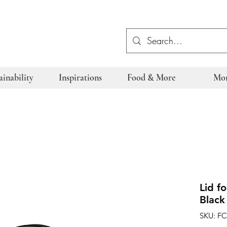
ainability
Inspirations
Food & More
Mo
Lid f
Black
SKU: F