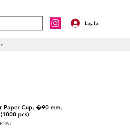
E-mailadres
Log In
re
or Paper Cup, �90 mm,
 (1000 pcs)
CP1397