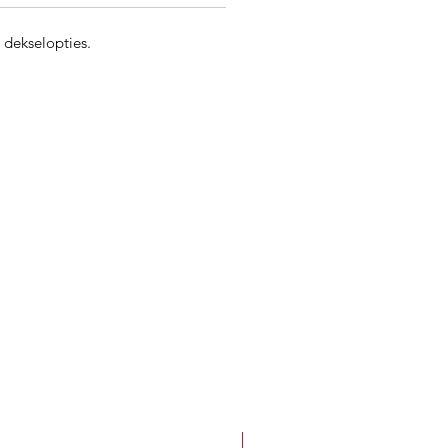
 dekselopties.
Best Seller