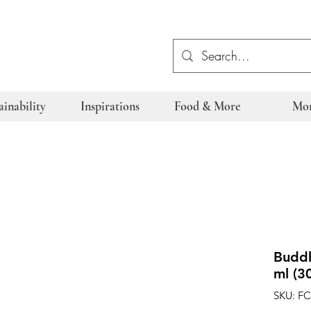
ainability
Inspirations
Food & More
Mo
Budd
ml (3
SKU: F