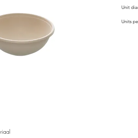
Unit di
Units pe
riaal