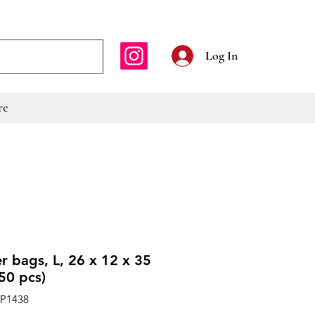
E-mailadres
Log In
re
er bags, L, 26 x 12 x 35
50 pcs)
CP1438